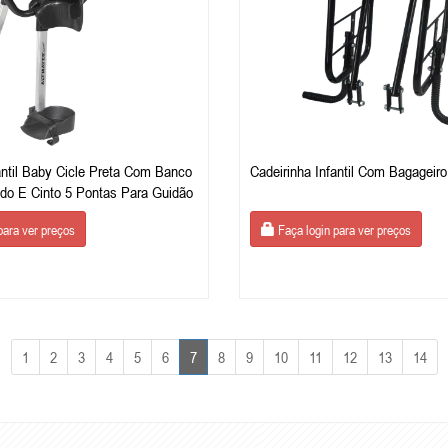
antil Baby Cicle Preta Com Banco
Cadeirinha Infantil Com Bagageir
do E Cinto 5 Pontas Para Guidão
para ver preços
Faça login para ver preços
1
2
3
4
5
6
7
8
9
10
11
12
13
14