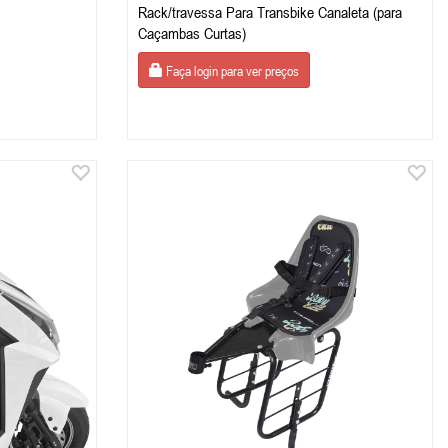
Rack/travessa Para Transbike Canaleta (para
Caçambas Curtas)
Faça login para ver preços