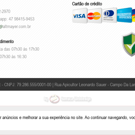
Cartão de crédito
2-2970
sapp: 47 98415-9453
altmayer.com.br
ndimento
ta das 07h30 às 17h30
07h30 às 16:30
t - CNPJ: 79.286.555/0001-00 |
Rua Apicultor Leonardo Sauer - Campo Da Lan
r anúncios e melhorar a sua experiência no site. Ao continuar navegando, vo