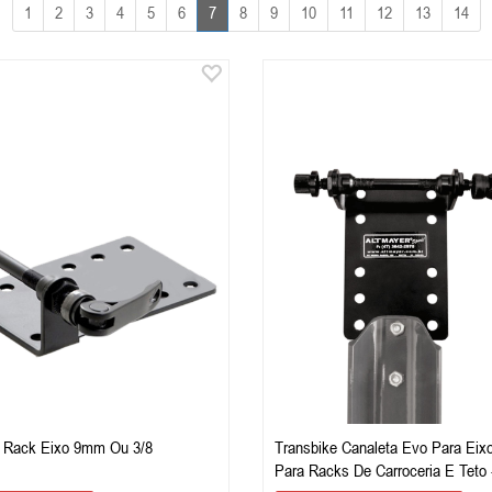
1
2
3
4
5
6
7
8
9
10
11
12
13
14
i Rack Eixo 9mm Ou 3/8
Transbike Canaleta Evo Para Ei
Para Racks De Carroceria E Teto 