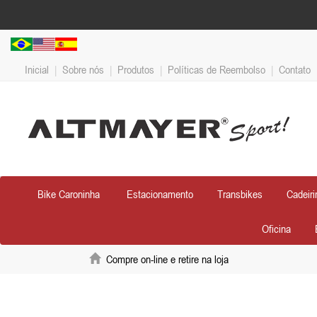
Inicial
|
Sobre nós
|
Produtos
|
Políticas de Reembolso
|
Contato
Bike Caroninha
Estacionamento
Transbikes
Cadeiri
Oficina
Compre on-line e retire na loja