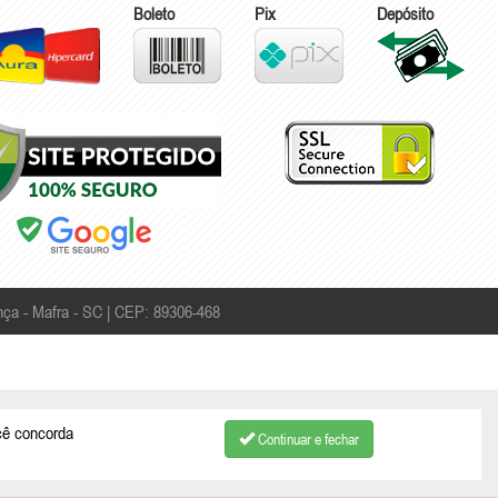
Boleto
Pix
Depósito
ça - Mafra - SC | CEP: 89306-468
cê concorda
Continuar e fechar