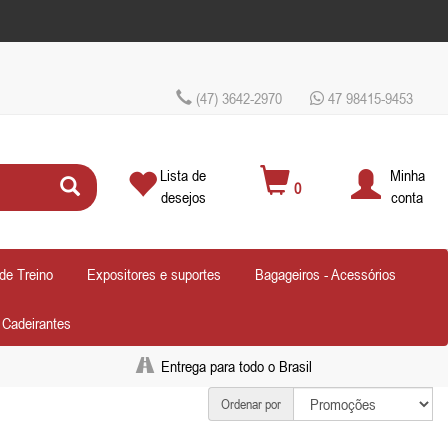
(47) 3642-2970
47 98415-9453
Lista de
Minha
0
desejos
conta
de Treino
Expositores e suportes
Bagageiros - Acessórios
- Cadeirantes
Entrega para todo o Brasil
Ordenar por