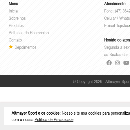
Menu
Atendimento
Inicial
Fone: (47) 364
Sobre nós
Celular / What
Produtos
E-mail:
lojistas
Políticas de Reembolso
Contato
Horário de ate
Depoimentos
Segunda à sex
às Sextas das 
© Copyright 2026 - Altmayer Spor
Altmayer Sport e os cookies:
Nosso site usa cookies para personaliza
com a nossa
Política de Privacidade
.