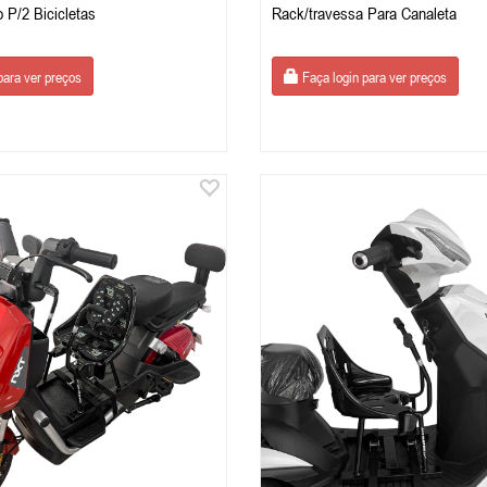
 P/2 Bicicletas
Rack/travessa Para Canaleta
para ver preços
Faça login para ver preços