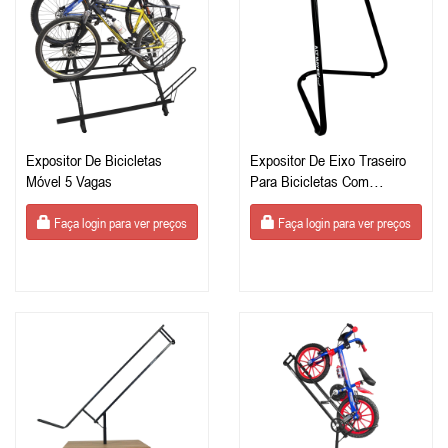
Expositor De Bicicletas
Expositor De Eixo Traseiro
Móvel 5 Vagas
Para Bicicletas Com
Blocagem
Faça login para ver preços
Faça login para ver preços