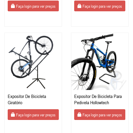
Faça login para ver preços
Faça login para ver preços
Expositor De Bicicleta
Expositor De Bicicleta Para
Giratório
Pedivela Hollowtech
Faça login para ver preços
Faça login para ver preços