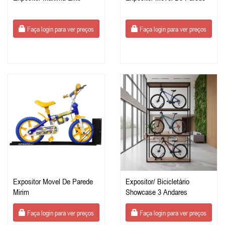
Faça login para ver preços
Faça login para ver preços
Expositor Movel De Parede
Expositor/ Bicicletário
Mirim
Showcase 3 Andares
Faça login para ver preços
Faça login para ver preços