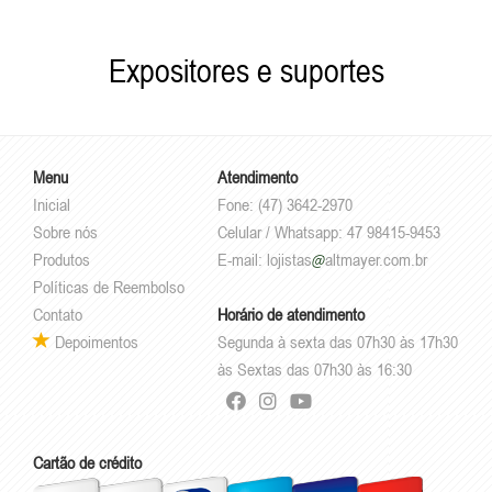
Expositores e suportes
Menu
Atendimento
Inicial
Fone: (47) 3642-2970
Sobre nós
Celular / Whatsapp: 47 98415-9453
Produtos
E-mail:
lojistas
altmayer.com.br
Políticas de Reembolso
Contato
Horário de atendimento
Depoimentos
Segunda à sexta das 07h30 às 17h30
às Sextas das 07h30 às 16:30
Cartão de crédito