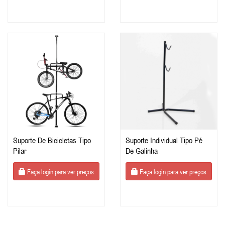
Suporte De Bicicletas Tipo
Suporte Individual Tipo Pé
Pilar
De Galinha
Faça login para ver preços
Faça login para ver preços