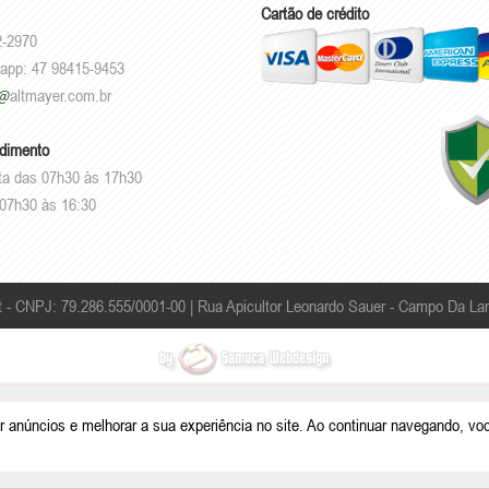
Cartão de crédito
2-2970
sapp: 47 98415-9453
altmayer.com.br
ndimento
ta das 07h30 às 17h30
07h30 às 16:30
t - CNPJ: 79.286.555/0001-00 |
Rua Apicultor Leonardo Sauer - Campo Da Lan
r anúncios e melhorar a sua experiência no site. Ao continuar navegando, vo