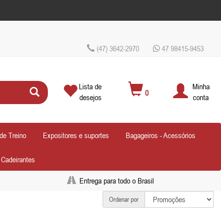
(47) 3642-2970
47 98415-9453
Lista de
Minha
0
desejos
conta
de Treino
Expositores e suportes
Bagageiros - Acessórios
- Cadeirantes
Entrega para todo o Brasil
Ordenar por