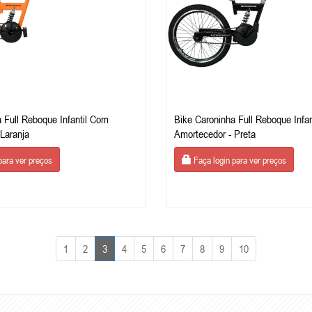
 Full Reboque Infantil Com
Bike Caroninha Full Reboque Infa
Laranja
Amortecedor - Preta
para ver preços
Faça login para ver preços
1
2
3
4
5
6
7
8
9
10