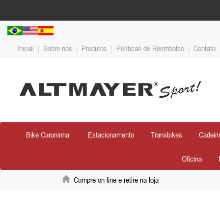
Inicial
|
Sobre nós
|
Produtos
|
Políticas de Reembolso
|
Contato
Bike Caroninha
Estacionamento
Transbikes
Cadeiri
Oficina
Compre on-line e retire na loja