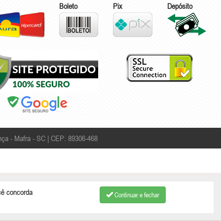
Boleto
Pix
Depósito
ça - Mafra - SC | CEP: 89306-468
cê concorda
Continuar e fechar