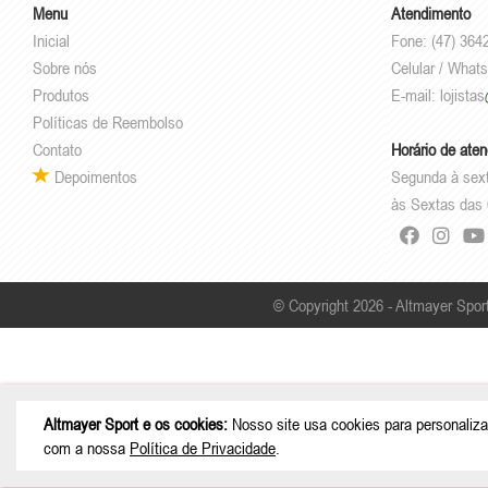
Menu
Atendimento
Inicial
Fone: (47) 364
Sobre nós
Celular / What
Produtos
E-mail:
lojistas
Políticas de Reembolso
Contato
Horário de ate
Depoimentos
Segunda à sex
às Sextas das 
© Copyright 2026 - Altmayer Spor
Altmayer Sport e os cookies:
Nosso site usa cookies para personaliza
com a nossa
Política de Privacidade
.