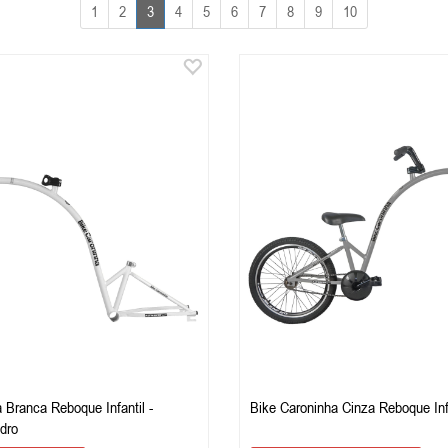
1
2
3
4
5
6
7
8
9
10
 Branca Reboque Infantil -
Bike Caroninha Cinza Reboque Inf
dro