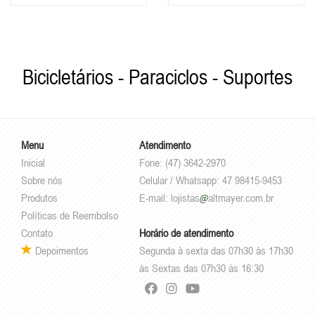
Bicicletários - Paraciclos - Suportes
Menu
Atendimento
Inicial
Fone: (47) 3642-2970
Sobre nós
Celular / Whatsapp: 47 98415-9453
Produtos
E-mail:
lojistas
altmayer.com.br
Políticas de Reembolso
Contato
Horário de atendimento
Depoimentos
Segunda à sexta das 07h30 às 17h30
às Sextas das 07h30 às 16:30