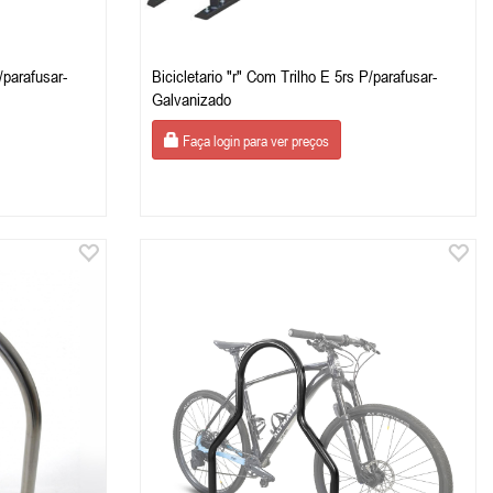
/parafusar-
Bicicletario "r" Com Trilho E 5rs P/parafusar-
Galvanizado
Faça login para ver preços