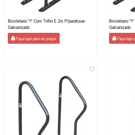
Bicicletario "r" Com Trilho E 2rs P/parafusar-
Bicicletario "r
Galvanizado
Galvanizado
Faça login para ver preços
Faça login 