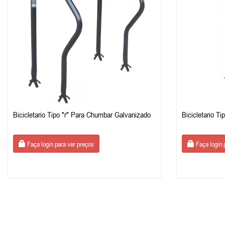
Bicicletario Tipo "r" Para Chumbar Galvanizado
Bicicletario T
Faça login para ver preços
Faça login 