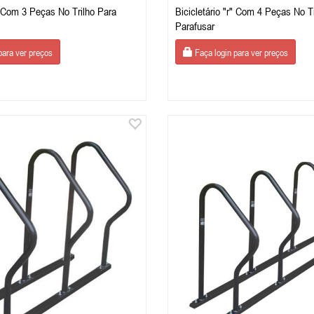
r" Com 3 Peças No Trilho Para
Bicicletário "r" Com 4 Peças No T
Parafusar
para ver preços
Faça login para ver preços