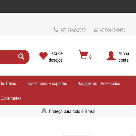
(47) 3642-2970
47 98415-9453
Lista de
Minha
0
desejos
conta
de Treino
Expositores e suportes
Bagageiros - Acessórios
- Cadeirantes
Entrega para todo o Brasil