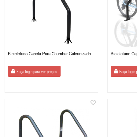
Bicicletario Capela Para Chumbar Galvanizado
Bicicletario C
Faça login para ver preços
Faça login 