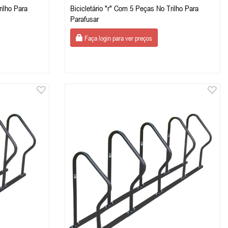
rilho Para
Bicicletário "r" Com 5 Peças No Trilho Para
Parafusar
Faça login para ver preços