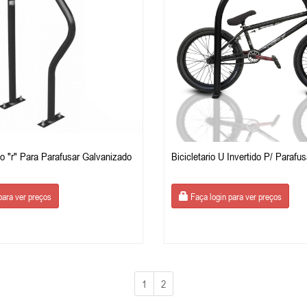
ipo "r" Para Parafusar Galvanizado
Bicicletario U Invertido P/ Parafus
para ver preços
Faça login para ver preços
1
2