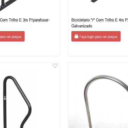
" Com Trilho E 3rs P/parafusar-
Bicicletario "r" Com Trilho E 4rs P
Galvanizado
para ver preços
Faça login para ver preços