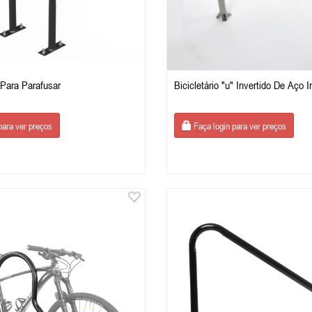
" Para Parafusar
Bicicletário "u" Invertido De Aço 
para ver preços
Faça login para ver preços