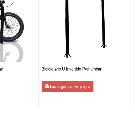
ar
Bicicletario U Invertido P/chumbar
Faça login para ver preços