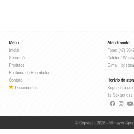
Menu
Atendimento
Inicial
Fone: (47) 364
Sobre nós
Celular / What
Produtos
E-mail:
lojistas
Políticas de Reembolso
Contato
Horário de ate
Depoimentos
Segunda à sex
às Sextas das 
© Copyright 2026 - Altmayer Spor