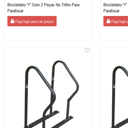
Bicicletário "r" Com 2 Peças No Trilho Para
Bicicletário "
Parafusar
Parafusar
Faça login para ver preços
Faça login 