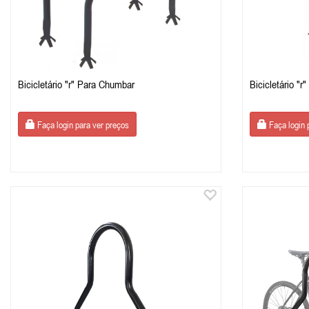
Bicicletário "r" Para Chumbar
Bicicletário "r
Faça login para ver preços
Faça login 