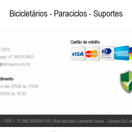
Bicicletários - Paraciclos - Suportes
Cartão de crédito
2-2970
sapp: 47 98415-9453
altmayer.com.br
ndimento
ta das 07h30 às 17h30
07h30 às 16:30
t - CNPJ: 79.286.555/0001-00 |
Rua Apicultor Leonardo Sauer - Campo Da Lan