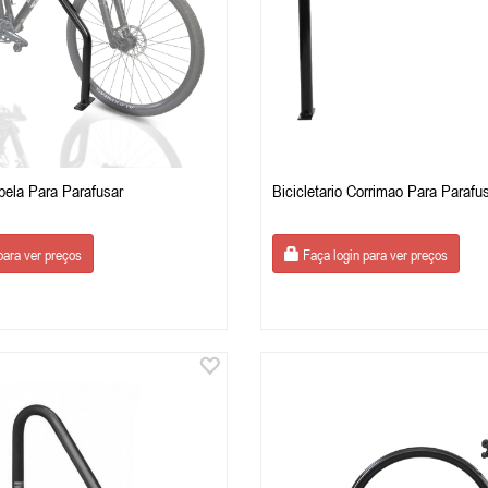
apela Para Parafusar
Bicicletario Corrimao Para Parafu
para ver preços
Faça login para ver preços