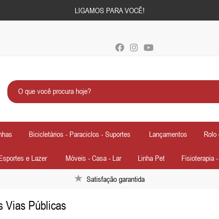
LIGAMOS PARA VOCÊ!
nhas
Bicicletários - Paraciclos - Suportes
Lançamentos
Rolo 
Esportes e Lazer
Móveis - Casa - Lar
Linha Pet
Fisioterapia 
Satisfação garantida
os Vias Públicas