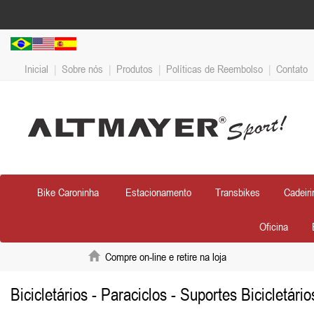
Inicial
|
Sobre nós
|
Produtos
|
Políticas de Reembolso
|
Contato
Bike Caroninha
Estacionamento
Transbikes
Cadeiri
Oficina
Compre on-line e retire na loja
Bicicletários - Paraciclos - Suportes Bicicletári