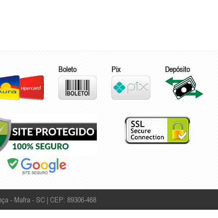
Boleto
Pix
Depósito
ça - Mafra - SC | CEP: 89306-468