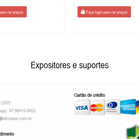
para ver preços
Faça login para ver preços
Expositores e suportes
Cartão de crédito
2-2970
sapp: 47 98415-9453
altmayer.com.br
ndimento