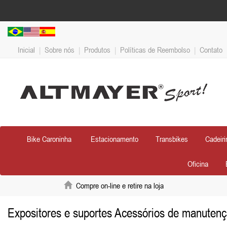
Inicial
|
Sobre nós
|
Produtos
|
Políticas de Reembolso
|
Contato
Bike Caroninha
Estacionamento
Transbikes
Cadeiri
Oficina
Compre on-line e retire na loja
Expositores e suportes Acessórios de manutençã