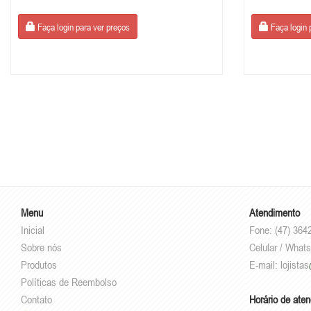
Faça login para ver preços
Faça login 
Menu
Atendimento
Inicial
Fone: (47) 364
Sobre nós
Celular / What
Produtos
E-mail:
lojistas
Políticas de Reembolso
Contato
Horário de ate