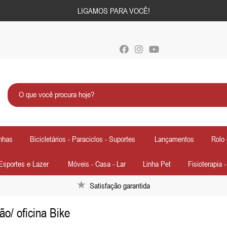
LIGAMOS PARA VOCÊ!
nhas
Bicicletários - Paraciclos - Suportes
Lançamentos
Rolo 
Esportes e Lazer
Móveis - Casa - Lar
Linha Pet
Fisioterapia 
Satisfação garantida
o/ oficina Bike