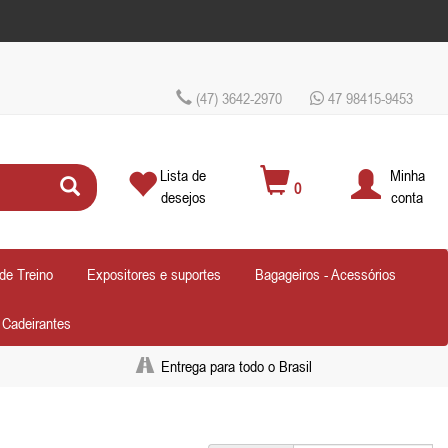
(47) 3642-2970
47 98415-9453
Lista de
Minha
0
desejos
conta
de Treino
Expositores e suportes
Bagageiros - Acessórios
- Cadeirantes
Entrega para todo o Brasil