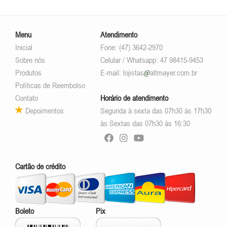
Menu
Atendimento
Inicial
Fone: (47) 3642-2970
Sobre nós
Celular / Whatsapp: 47 98415-9453
Produtos
E-mail:
lojistas
altmayer.com.br
Políticas de Reembolso
Contato
Horário de atendimento
Depoimentos
Segunda à sexta das 07h30 às 17h30
às Sextas das 07h30 às 16:30
Cartão de crédito
Boleto
Pix