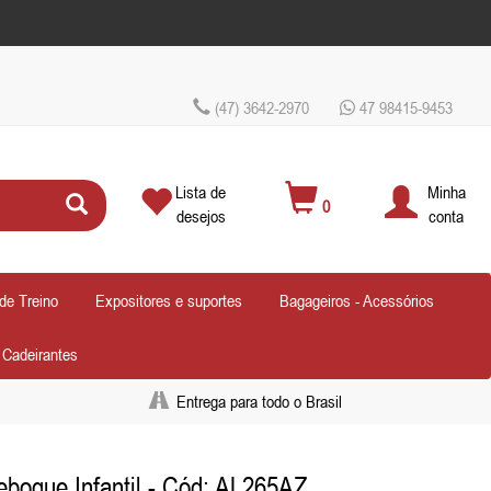
(47) 3642-2970
47 98415-9453
Lista de
Minha
0
desejos
conta
de Treino
Expositores e suportes
Bagageiros - Acessórios
- Cadeirantes
Entrega para todo o Brasil
boque Infantil
- Cód: AL265AZ