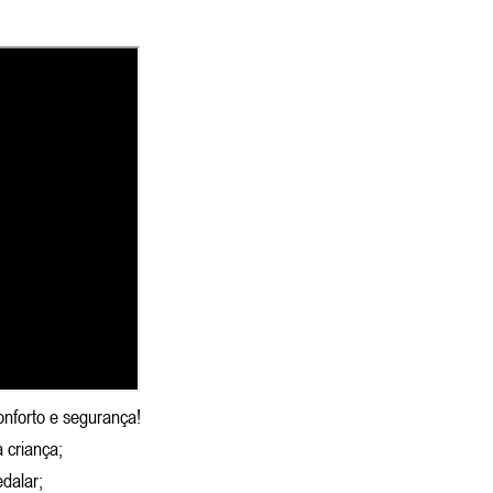
onforto e segurança!
 criança;
edalar;