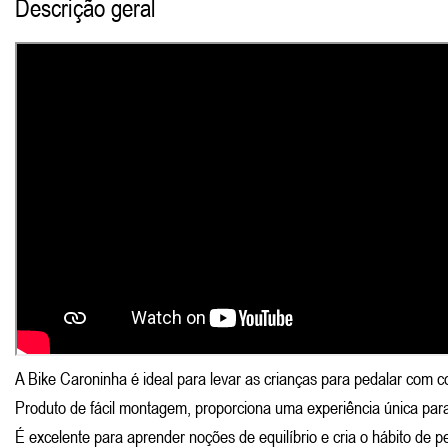
Descrição geral
A Bike Caroninha é ideal para levar as crianças para pedalar com c
Produto de fácil montagem, proporciona uma experiência única para
É excelente para aprender noções de equilíbrio e cria o hábito de p