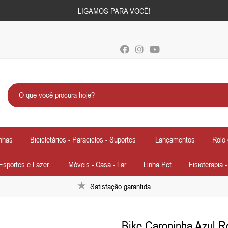
LIGAMOS PARA VOCÊ!
nhas
Bicicletários - Paraciclos - Suportes
Lançamentos
Rolo 
Esportes e Lazer
Móveis - Casa - Lar
Linha Pet
Fisioterapia 
Satisfação garantida
Bike Caroninha Azul Re
Próximo