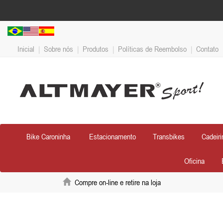
Inicial
|
Sobre nós
|
Produtos
|
Políticas de Reembolso
|
Contato
Bike Caroninha
Estacionamento
Transbikes
Cadeiri
Oficina
Compre on-line e retire na loja
Anterior