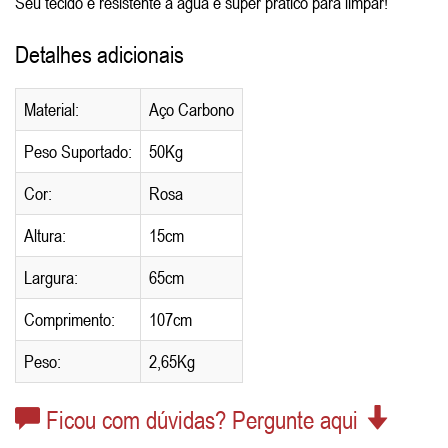
Seu tecido é resistente a água e super prático para limpar!
Detalhes adicionais
Material:
Aço Carbono
Peso Suportado:
50Kg
Cor:
Rosa
Altura:
15cm
Largura:
65cm
Comprimento:
107cm
Peso:
2,65Kg
Ficou com dúvidas? Pergunte aqui