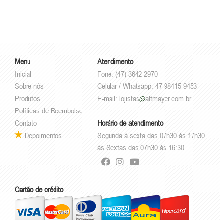
Menu
Atendimento
Inicial
Fone: (47) 3642-2970
Sobre nós
Celular / Whatsapp: 47 98415-9453
Produtos
E-mail:
lojistas
altmayer.com.br
Políticas de Reembolso
Contato
Horário de atendimento
Depoimentos
Segunda à sexta das 07h30 às 17h30
às Sextas das 07h30 às 16:30
Cartão de crédito