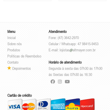
Menu
Atendimento
Inicial
Fone: (47) 3642-2970
Sobre nós
Celular / Whatsapp: 47 98415-9453
Produtos
E-mail:
lojistas
altmayer.com.br
Políticas de Reembolso
Contato
Horário de atendimento
Depoimentos
Segunda à sexta das 07h30 às 17h30
às Sextas das 07h30 às 16:30
Cartão de crédito