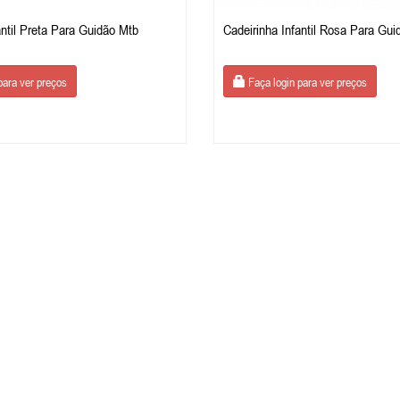
antil Preta Para Guidão Mtb
Cadeirinha Infantil Rosa Para Gui
para ver preços
Faça login para ver preços