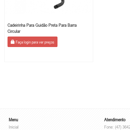
Cadeirinha Para Guidão Preta Para Barra
Circular
Faça login para ver preços
Menu
Atendimento
Inicial
Fone: (47) 364