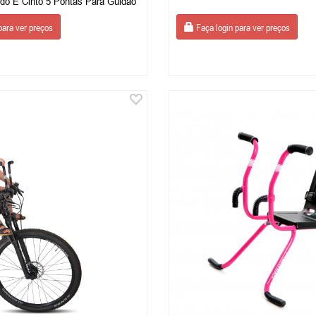
do E Cinto 5 Pontas Para Guidão
para ver preços
Faça login para ver preços