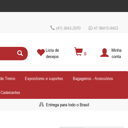
(47) 3642-2970
47 98415-9453
Lista de
Minha
0
desejos
conta
de Treino
Expositores e suportes
Bagageiros - Acessórios
- Cadeirantes
Entrega para todo o Brasil