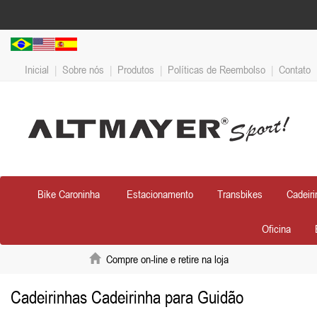
Inicial
|
Sobre nós
|
Produtos
|
Políticas de Reembolso
|
Contato
Bike Caroninha
Estacionamento
Transbikes
Cadeiri
Oficina
Compre on-line e retire na loja
Cadeirinhas Cadeirinha para Guidão